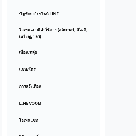
บัญชีและโปรไฟล์ LINE
ไอเทมแบบมีค่าใช้จ่าย (สติกเกอร์, อิโมจิ,
เหรียญ, ฯลฯ)
เพื่อน/กลุ่ม
แชท/โทร
การแจ้งเตือน
LINE VOOM
โอเพนแชท