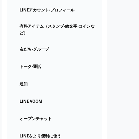
LINEアカウント⋅プロフィール
有料アイテム（スタンプ⋅絵文字⋅コインな
ど）
友だち⋅グループ
トーク⋅通話
通知
LINE VOOM
オープンチャット
LINEをより便利に使う