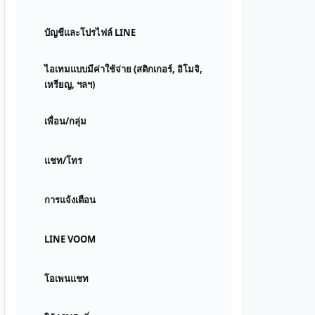
บัญชีและโปรไฟล์ LINE
ไอเทมแบบมีค่าใช้จ่าย (สติกเกอร์, อิโมจิ,
เหรียญ, ฯลฯ)
เพื่อน/กลุ่ม
แชท/โทร
การแจ้งเตือน
LINE VOOM
โอเพนแชท