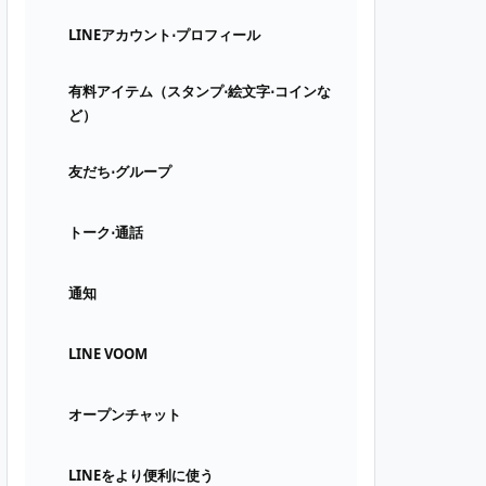
LINEアカウント⋅プロフィール
有料アイテム（スタンプ⋅絵文字⋅コインな
ど）
友だち⋅グループ
トーク⋅通話
通知
LINE VOOM
オープンチャット
LINEをより便利に使う