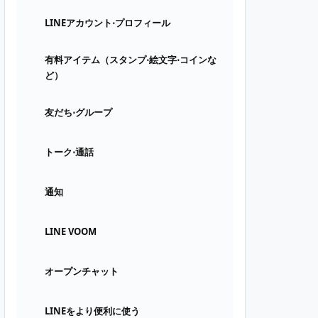
LINEアカウント⋅プロフィール
有料アイテム（スタンプ⋅絵文字⋅コインな
ど）
友だち⋅グループ
トーク⋅通話
通知
LINE VOOM
オープンチャット
LINEをより便利に使う