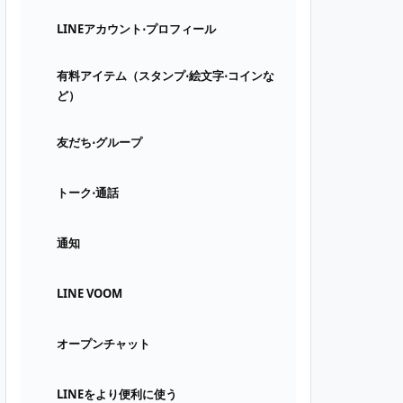
LINEアカウント⋅プロフィール
有料アイテム（スタンプ⋅絵文字⋅コインな
ど）
友だち⋅グループ
トーク⋅通話
通知
LINE VOOM
オープンチャット
LINEをより便利に使う