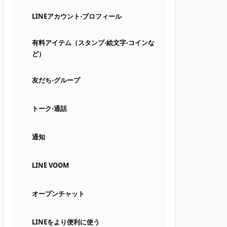
LINEアカウント⋅プロフィール
有料アイテム（スタンプ⋅絵文字⋅コインな
ど）
友だち⋅グループ
トーク⋅通話
通知
LINE VOOM
オープンチャット
LINEをより便利に使う