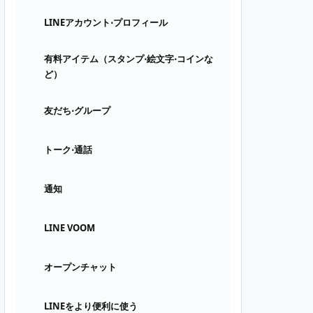
LINEアカウント⋅プロフィール
有料アイテム（スタンプ⋅絵文字⋅コインな
ど）
友だち⋅グループ
トーク⋅通話
通知
LINE VOOM
オープンチャット
LINEをより便利に使う