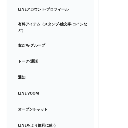
LINEアカウント⋅プロフィール
有料アイテム（スタンプ⋅絵文字⋅コインな
ど）
友だち⋅グループ
トーク⋅通話
通知
LINE VOOM
オープンチャット
LINEをより便利に使う