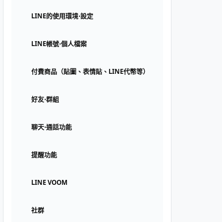
LINE的使用環境⋅設定
LINE帳號⋅個人檔案
付費商品（貼圖、表情貼、LINE代幣等）
好友⋅群組
聊天⋅通話功能
提醒功能
LINE VOOM
社群