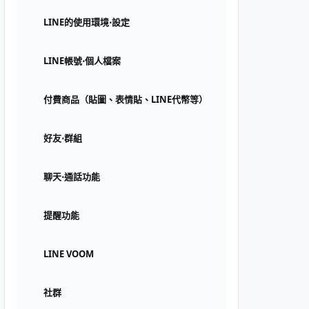
LINE的使用環境⋅設定
LINE帳號⋅個人檔案
付費商品（貼圖、表情貼、LINE代幣等）
好友⋅群組
聊天⋅通話功能
提醒功能
LINE VOOM
社群