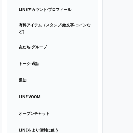
LINEアカウント⋅プロフィール
有料アイテム（スタンプ⋅絵文字⋅コインな
ど）
友だち⋅グループ
トーク⋅通話
通知
LINE VOOM
オープンチャット
LINEをより便利に使う