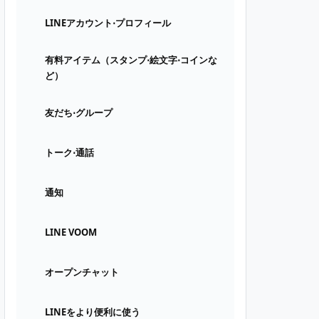
LINEアカウント⋅プロフィール
有料アイテム（スタンプ⋅絵文字⋅コインな
ど）
友だち⋅グループ
トーク⋅通話
通知
LINE VOOM
オープンチャット
LINEをより便利に使う