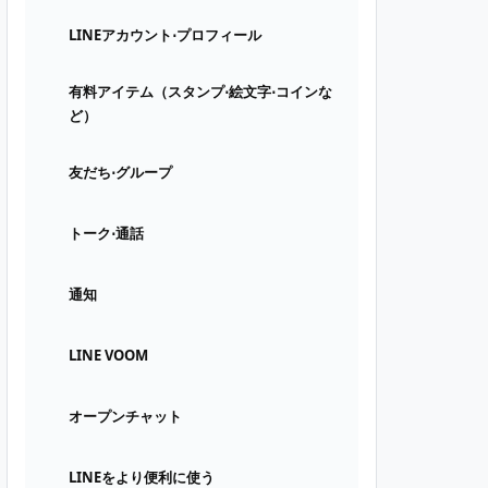
LINEアカウント⋅プロフィール
有料アイテム（スタンプ⋅絵文字⋅コインな
ど）
友だち⋅グループ
トーク⋅通話
通知
LINE VOOM
オープンチャット
LINEをより便利に使う