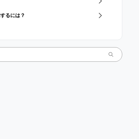
​
約するには？​