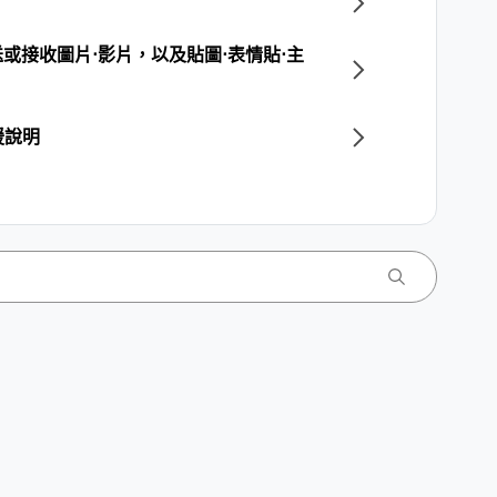
送或接收圖片⋅影片，以及貼圖⋅表情貼⋅主
援說明