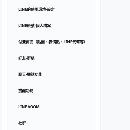
LINE的使用環境⋅設定
LINE帳號⋅個人檔案
付費商品（貼圖、表情貼、LINE代幣等）
好友⋅群組
聊天⋅通話功能
提醒功能
LINE VOOM
社群