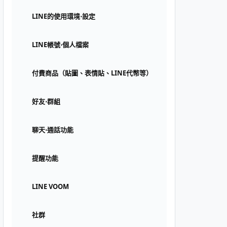
LINE的使用環境⋅設定
LINE帳號⋅個人檔案
付費商品（貼圖、表情貼、LINE代幣等）
好友⋅群組
聊天⋅通話功能
提醒功能
LINE VOOM
社群