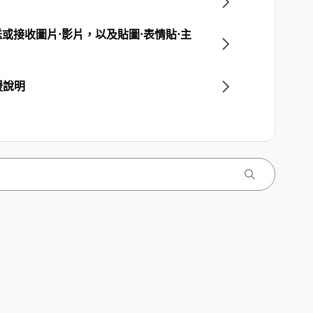
送或接收圖片⋅影片，以及貼圖⋅表情貼⋅主
援說明