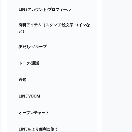
LINEアカウント⋅プロフィール
有料アイテム（スタンプ⋅絵文字⋅コインな
ど）
友だち⋅グループ
トーク⋅通話
通知
LINE VOOM
オープンチャット
LINEをより便利に使う