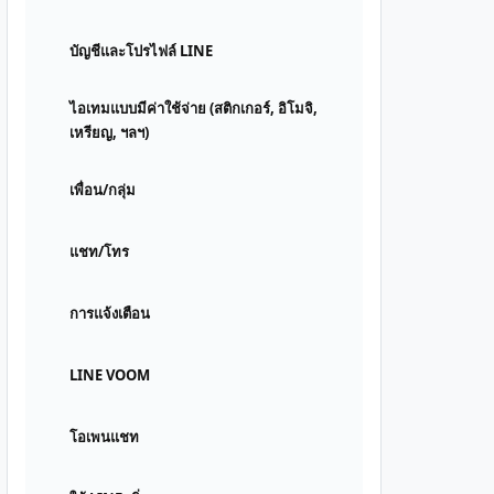
บัญชีและโปรไฟล์ LINE
ไอเทมแบบมีค่าใช้จ่าย (สติกเกอร์, อิโมจิ,
เหรียญ, ฯลฯ)
เพื่อน/กลุ่ม
แชท/โทร
การแจ้งเตือน
LINE VOOM
โอเพนแชท