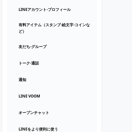
LINEアカウント⋅プロフィール
有料アイテム（スタンプ⋅絵文字⋅コインな
ど）
友だち⋅グループ
トーク⋅通話
通知
LINE VOOM
オープンチャット
LINEをより便利に使う