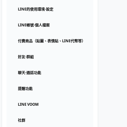
LINE的使用環境⋅設定
LINE帳號⋅個人檔案
付費商品（貼圖、表情貼、LINE代幣等）
好友⋅群組
聊天⋅通話功能
提醒功能
LINE VOOM
社群