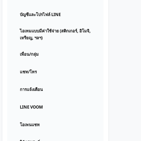
บัญชีและโปรไฟล์ LINE
ไอเทมแบบมีค่าใช้จ่าย (สติกเกอร์, อิโมจิ,
เหรียญ, ฯลฯ)
เพื่อน/กลุ่ม
แชท/โทร
การแจ้งเตือน
LINE VOOM
โอเพนแชท