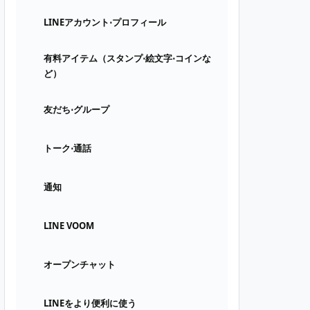
LINEアカウント⋅プロフィール
有料アイテム（スタンプ⋅絵文字⋅コインな
ど）
友だち⋅グループ
トーク⋅通話
通知
LINE VOOM
オープンチャット
LINEをより便利に使う