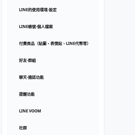
LINE的使用環境⋅設定
LINE帳號⋅個人檔案
付費商品（貼圖、表情貼、LINE代幣等）
好友⋅群組
聊天⋅通話功能
提醒功能
LINE VOOM
社群