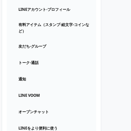
LINEアカウント⋅プロフィール
有料アイテム（スタンプ⋅絵文字⋅コインな
ど）
友だち⋅グループ
トーク⋅通話
通知
LINE VOOM
オープンチャット
LINEをより便利に使う