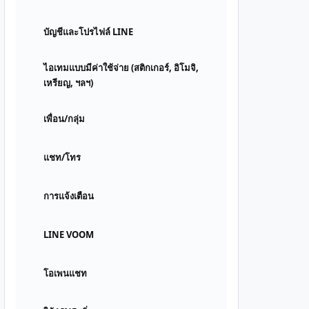
บัญชีและโปรไฟล์ LINE
ไอเทมแบบมีค่าใช้จ่าย (สติกเกอร์, อิโมจิ,
เหรียญ, ฯลฯ)
เพื่อน/กลุ่ม
แชท/โทร
การแจ้งเตือน
LINE VOOM
โอเพนแชท