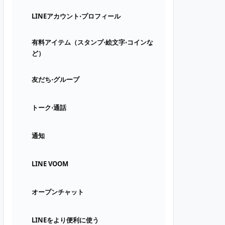
LINEアカウント⋅プロフィール
有料アイテム（スタンプ⋅絵文字⋅コインな
ど）
友だち⋅グループ
トーク⋅通話
通知
LINE VOOM
オープンチャット
LINEをより便利に使う