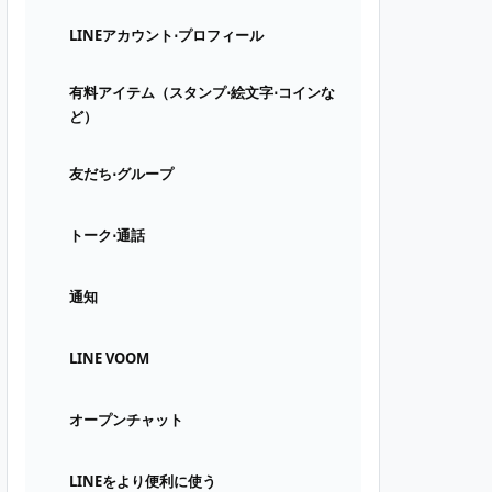
LINEアカウント⋅プロフィール
有料アイテム（スタンプ⋅絵文字⋅コインな
ど）
友だち⋅グループ
トーク⋅通話
通知
LINE VOOM
オープンチャット
LINEをより便利に使う