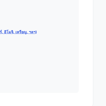
, อิโมจิ, เหรียญ, ฯลฯ)