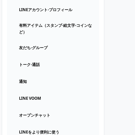
LINEアカウント⋅プロフィール
有料アイテム（スタンプ⋅絵文字⋅コインな
ど）
友だち⋅グループ
トーク⋅通話
通知
LINE VOOM
オープンチャット
LINEをより便利に使う