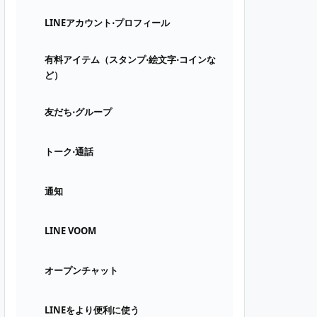
LINEアカウント⋅プロフィール
有料アイテム（スタンプ⋅絵文字⋅コインな
ど）
友だち⋅グループ
トーク⋅通話
通知
LINE VOOM
オープンチャット
LINEをより便利に使う