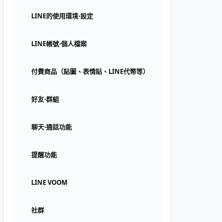
LINE的使用環境⋅設定
LINE帳號⋅個人檔案
付費商品（貼圖、表情貼、LINE代幣等）
好友⋅群組
聊天⋅通話功能
提醒功能
LINE VOOM
社群