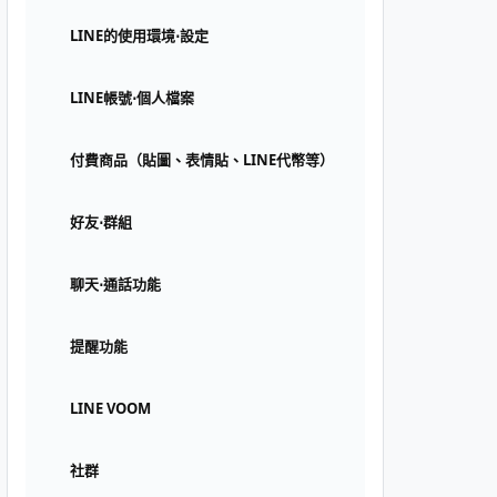
LINE的使用環境⋅設定
LINE帳號⋅個人檔案
付費商品（貼圖、表情貼、LINE代幣等）
好友⋅群組
聊天⋅通話功能
提醒功能
LINE VOOM
社群