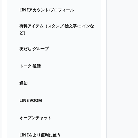
LINEアカウント⋅プロフィール
有料アイテム（スタンプ⋅絵文字⋅コインな
ど）
友だち⋅グループ
トーク⋅通話
通知
LINE VOOM
オープンチャット
LINEをより便利に使う