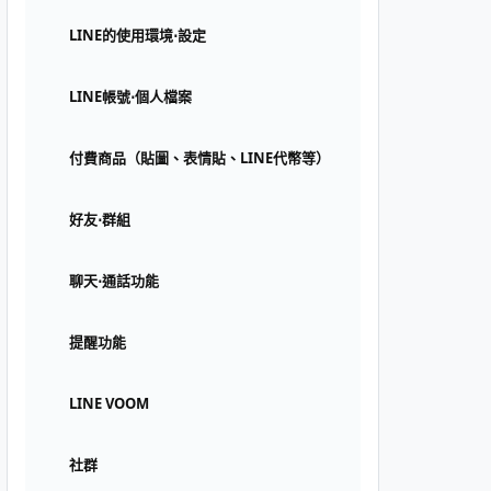
LINE的使用環境⋅設定
LINE帳號⋅個人檔案
付費商品（貼圖、表情貼、LINE代幣等）
好友⋅群組
聊天⋅通話功能
提醒功能
LINE VOOM
社群