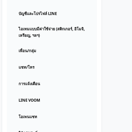
บัญชีและโปรไฟล์ LINE
ไอเทมแบบมีค่าใช้จ่าย (สติกเกอร์, อิโมจิ,
เหรียญ, ฯลฯ)
เพื่อน/กลุ่ม
แชท/โทร
การแจ้งเตือน
LINE VOOM
โอเพนแชท