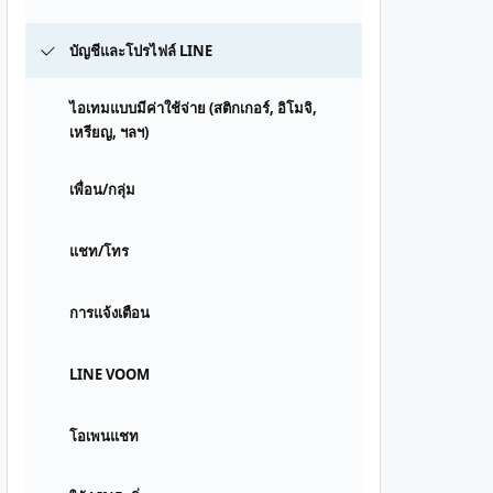
บัญชีและโปรไฟล์ LINE
ไอเทมแบบมีค่าใช้จ่าย (สติกเกอร์, อิโมจิ,
เหรียญ, ฯลฯ)
เพื่อน/กลุ่ม
แชท/โทร
การแจ้งเตือน
LINE VOOM
โอเพนแชท