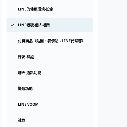
LINE的使用環境⋅設定
LINE帳號⋅個人檔案
付費商品（貼圖、表情貼、LINE代幣等）
好友⋅群組
聊天⋅通話功能
提醒功能
LINE VOOM
社群