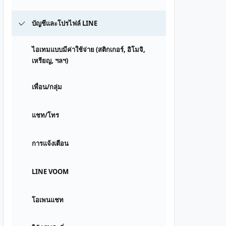
บัญชีและโปรไฟล์ LINE
ไอเทมแบบมีค่าใช้จ่าย (สติกเกอร์, อิโมจิ,
เหรียญ, ฯลฯ)
เพื่อน/กลุ่ม
แชท/โทร
การแจ้งเตือน
LINE VOOM
โอเพนแชท