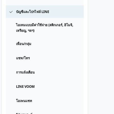
บัญชีและโปรไฟล์ LINE
ไอเทมแบบมีค่าใช้จ่าย (สติกเกอร์, อิโมจิ,
เหรียญ, ฯลฯ)
เพื่อน/กลุ่ม
แชท/โทร
การแจ้งเตือน
LINE VOOM
โอเพนแชท