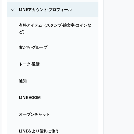
LINEアカウント⋅プロフィール
有料アイテム（スタンプ⋅絵文字⋅コインな
ど）
友だち⋅グループ
トーク⋅通話
通知
LINE VOOM
オープンチャット
LINEをより便利に使う