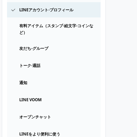
LINEアカウント⋅プロフィール
有料アイテム（スタンプ⋅絵文字⋅コインな
ど）
友だち⋅グループ
トーク⋅通話
通知
LINE VOOM
オープンチャット
LINEをより便利に使う