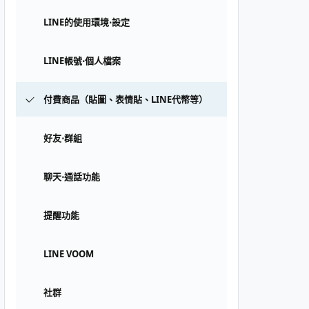
LINE的使用環境⋅設定
LINE帳號⋅個人檔案
付費商品（貼圖、表情貼、LINE代幣等）
好友⋅群組
聊天⋅通話功能
提醒功能
LINE VOOM
社群