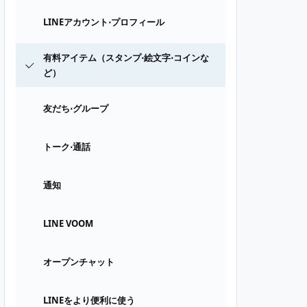
LINEアカウント⋅プロフィール
有料アイテム（スタンプ⋅絵文字⋅コインな
ど）
友だち⋅グループ
トーク⋅通話
通知
LINE VOOM
オープンチャット
LINEをより便利に使う