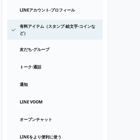
LINEアカウント⋅プロフィール
有料アイテム（スタンプ⋅絵文字⋅コインな
ど）
友だち⋅グループ
トーク⋅通話
通知
LINE VOOM
オープンチャット
LINEをより便利に使う