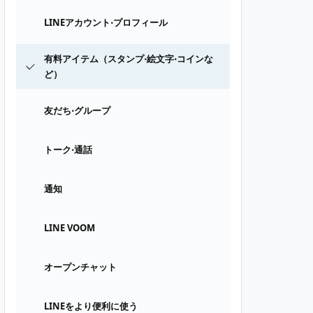
LINEアカウント⋅プロフィール
有料アイテム（スタンプ⋅絵文字⋅コインな
ど）
友だち⋅グループ
トーク⋅通話
通知
LINE VOOM
オープンチャット
LINEをより便利に使う