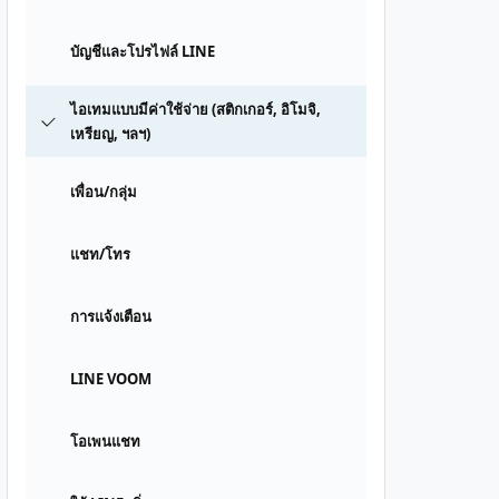
บัญชีและโปรไฟล์ LINE
ไอเทมแบบมีค่าใช้จ่าย (สติกเกอร์, อิโมจิ,
เหรียญ, ฯลฯ)
เพื่อน/กลุ่ม
แชท/โทร
การแจ้งเตือน
LINE VOOM
โอเพนแชท