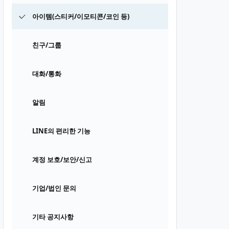
아이템(스티커/이모티콘/코인 등)
친구/그룹
대화/통화
알림
LINE의 편리한 기능
계정 보호/보안/신고
기업/법인 문의
기타 공지사항