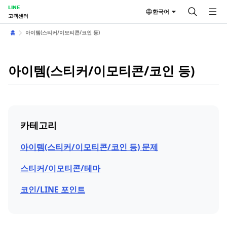
LINE
한국어
고객센터
홈
아이템(스티커/이모티콘/코인 등)
아이템(스티커/이모티콘/코인 등)
카테고리
아이템(스티커/이모티콘/코인 등) 문제
스티커/이모티콘/테마
코인/LINE 포인트