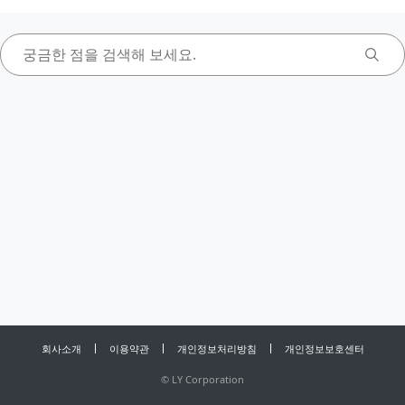
회사소개
이용약관
개인정보처리방침
개인정보보호센터
©
LY Corporation