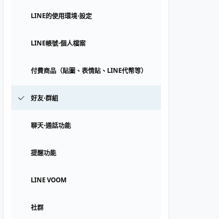
LINE的使用環境⋅設定
LINE帳號⋅個人檔案
付費商品（貼圖、表情貼、LINE代幣等）
好友⋅群組
聊天⋅通話功能
提醒功能
LINE VOOM
社群