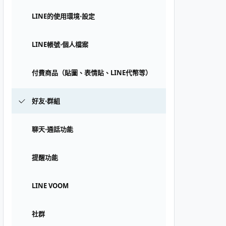
LINE的使用環境⋅設定
LINE帳號⋅個人檔案
付費商品（貼圖、表情貼、LINE代幣等）
好友⋅群組
聊天⋅通話功能
提醒功能
LINE VOOM
社群